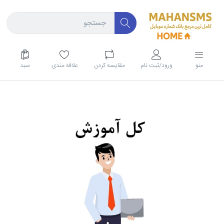
منو
ورود/ثبت نام
مقايسه كردن
علاقه مندی
سبد