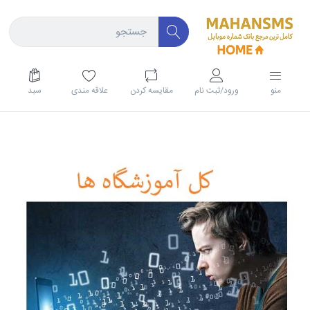
منو
ورود/ثبت نام
مقايسه كردن
علاقه مندی
سبد