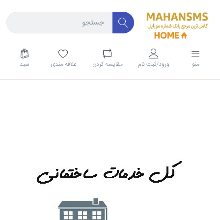
منو
ورود/ثبت نام
مقايسه كردن
علاقه مندی
سبد