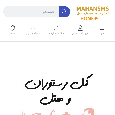
منو
ورود/ثبت نام
مقايسه كردن
علاقه مندی
سبد