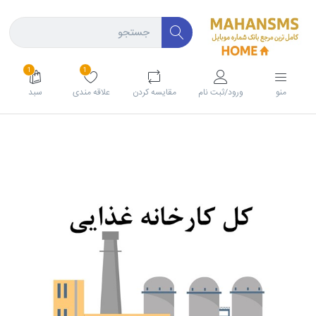
1
1
منو
ورود/ثبت نام
مقايسه كردن
علاقه مندی
سبد