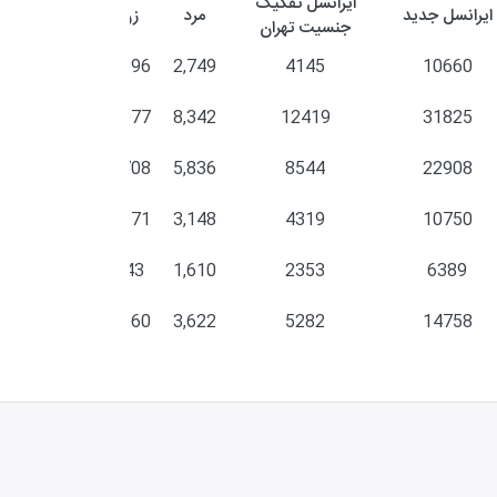
ایرانسل تفکیک
ایرانسل جدید
مرد
زن
جنسیت تهران
1,396
2,749
4145
10660
4,077
8,342
12419
31825
2,708
5,836
8544
22908
1,171
3,148
4319
10750
743
1,610
2353
6389
1,660
3,622
5282
14758