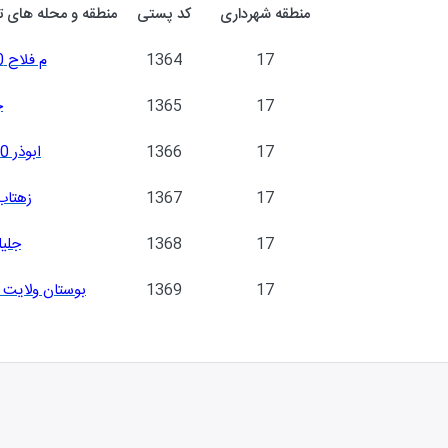
منطقه شهرداری
کد پستی
منطقه و محله های ت
17
1364
م فلاح 20 متری ابوذر
17
1365
ج
17
1366
ابوذر 20 متری ابوذر
17
1367
زهتاب
17
1368
جلی
17
1369
بوستان ولایت 