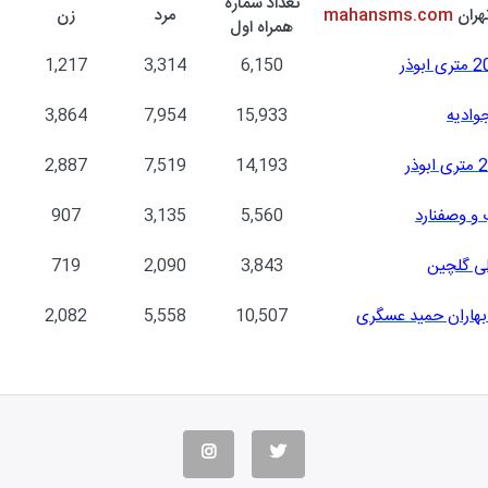
تعداد شماره
هران
mahansms.com
مرد
زن
همراه اول
1,217
3,314
6,150
وادیه
15,933
7,954
3,864
2,887
7,519
14,193
 و وصفنارد
5,560
3,135
907
لی گلچین
3,843
2,090
719
بهاران حمید عسگری
10,507
5,558
2,082