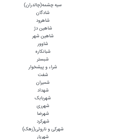
سیه چشمه(چالدران)
شادگان
شاهرود
شاهین دژ
شاهین شهر
شاوور
شبانکاره
شبستر
شراء و پیشخوار
شفت
شمیران
شهداد
شهربابک
شهرری
شهرضا
شهرکرد
شهرکی و ناروئی(زهک)
شهریار