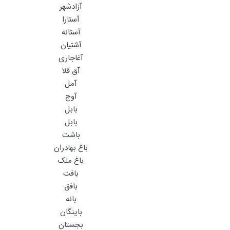
آزادشهر
آستارا
آستانه
آشتیان
آغاجاری
آق قلا
آمل
آوج
بابل
بابل
باشت
باغ بهادران
باغ ملک
بافت
بافق
بانه
باینگان
بجستان