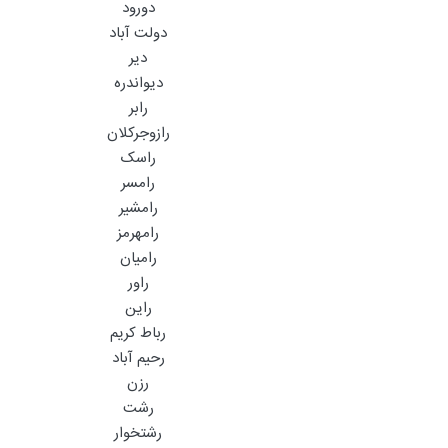
دورود
دولت آباد
دیر
دیواندره
رابر
رازوجرکلان
راسک
رامسر
رامشیر
رامهرمز
رامیان
راور
راین
رباط کریم
رحیم آباد
رزن
رشت
رشتخوار