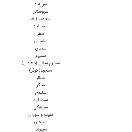
سروآباد
سروستان
سعادت آباد
سعد آباد
سقز
سلماس
سمنان
سمیرم
سمیرم سفلی (دهاقان)
سنجبد(کوثر)
سنقر
سنگر
سنندج
سوادکوه
سیاهکل
سیب و سوران
سیرجان
سیلوانه