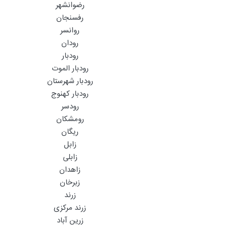
رضوانشهر
رفسنجان
روانسر
رودان
رودبار
رودبار الموت
رودبار شهرستان
رودبار کهنوج
رودسر
رومشکان
ریگان
زابل
زابلی
زاهدان
زبرخان
زرند
زرند مرکزی
زرین آباد