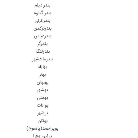
بندر دیلم
بندر گناوه
بندرانزلی
بندرترکمن
بندرعباس
بندرگز
بندرلنگه
بندرماهشهر
بهاباد
بهار
بهبهان
بهشهر
بهمنی
بوانات
بوشهر
بوکان
بویراحمد(یاسوج)
بوئین زهرا