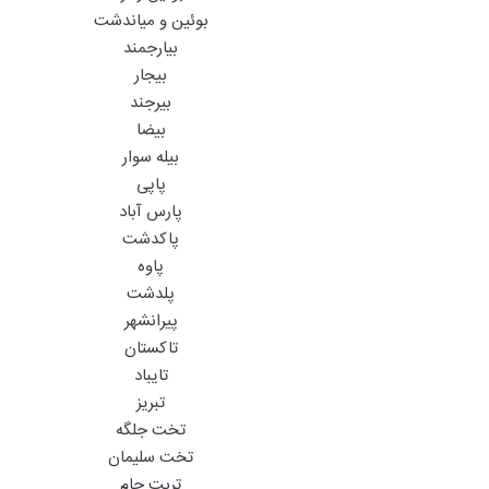
بوئین و میاندشت
بیارجمند
بیجار
بیرجند
بیضا
بیله سوار
پاپی
پارس آباد
پاکدشت
پاوه
پلدشت
پیرانشهر
تاکستان
تایباد
تبریز
تخت جلگه
تخت سلیمان
تربت جام