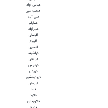
عباس آباد
عجب شیر
علی آباد
عمارلو
عنبرآباد
فارسان
فاروج
فامنین
فراشبند
فراهان
فردوس
فریدن
فریدونشهر
فریمان
فسا
فلارد
فلاورجان
فنوج