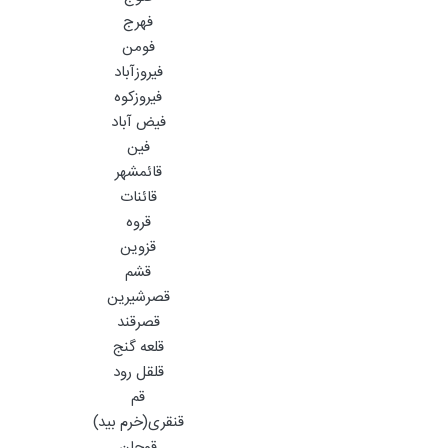
فهرج
فومن
فیروزآباد
فیروزکوه
فیض آباد
فین
قائمشهر
قائنات
قروه
قزوین
قشم
قصرشیرین
قصرقند
قلعه گنج
قلقل رود
قم
قنقری(خرم بید)
قوچان