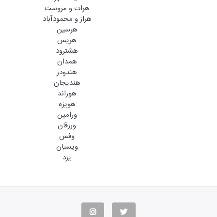
هرات و مروست
هراز و محمودآباد
هرسین
هریس
هشترود
همدان
هندودر
هندیجان
هوراند
هویزه
ورامین
ورزقان
وفس
ویسیان
یزد