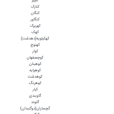
کلیبر
کنارک
کنگان
کنگاور
کهریزک
کهک
کهکیلویه(دهدشت)
کهنوج
کوار
کوچصفهان
کوهبنان
کوهپایه
کوهدشت
کوهرنگ
کیار
گاوبندی
گتوند
گچساران(دوگنبدان)