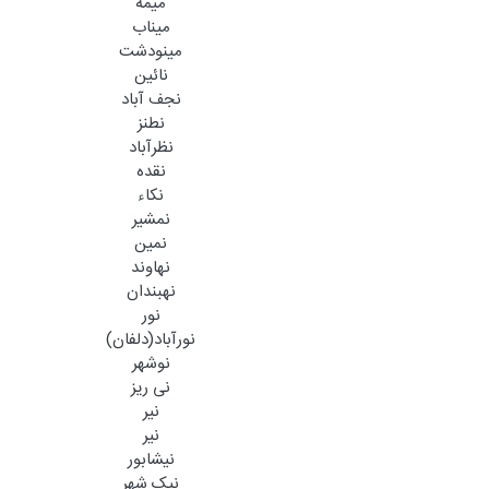
میمه
میناب
مینودشت
نائین
نجف آباد
نطنز
نظرآباد
نقده
نکاء
نمشیر
نمین
نهاوند
نهبندان
نور
نورآباد(دلفان)
نوشهر
نی ریز
نیر
نیر
نیشابور
نیک شهر