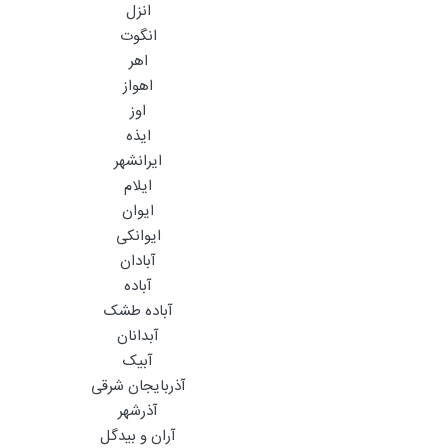
انزل
انگوت
اهر
اهواز
اوز
ایذه
ایرانشهر
ایلام
ایوان
ایوانکی
آبادان
آباده
آباده طشک
آبدانان
آبیک
آذربایجان شرقی
آذرشهر
آران و بیدگل