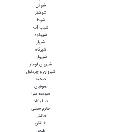
شوش
شوشتر
شوط
شیب آب
شیبکوه
شیراز
شیرگاه
شیروان
شیروان لومار
شیروان و چرداول
صحنه
صوفیان
صومعه سرا
ضیاءآباد
طارم سفلی
طالش
طالقان
طبس