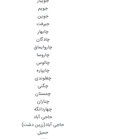
جویبار
جویم
جوین
جیرفت
چابهار
چادگان
چاروایماق
چاروسا
چالوس
چایپاره
چغلوندی
چگنی
چمستان
چناران
چهاردانگه
حاجی آباد
حاجی آباد(زرین دشت)
حمیل