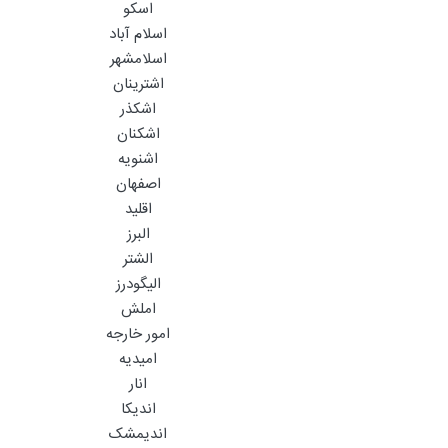
اسکو
اسلام آباد
اسلامشهر
اشترینان
اشکذر
اشکنان
اشنویه
اصفهان
اقلید
البرز
الشتر
الیگودرز
املش
امور خارجه
امیدیه
انار
اندیکا
اندیمشک