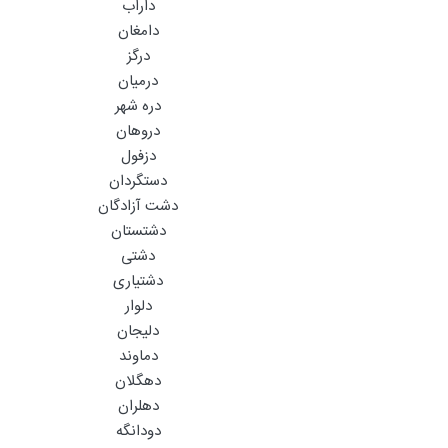
داراب
دامغان
درگز
درمیان
دره شهر
دروهان
دزفول
دستگردان
دشت آزادگان
دشتستان
دشتی
دشتیاری
دلوار
دلیجان
دماوند
دهگلان
دهلران
دودانگه