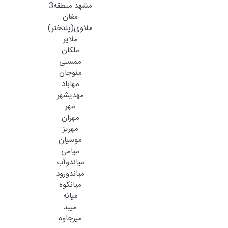
مشهد منطقه3
مغان
ملاوی(پلدختر)
ملایر
ملکان
ممسنی
منوجان
مهاباد
مهدیشهر
مهر
مهران
مهریز
موسیان
میامی
میاندوآب
میاندورود
میانکوه
میانه
میبد
میرجاوه