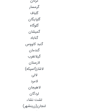
گرگان
گرمسار
گلباف
گلپایگان
گلوگاه
گمیشان
گناباد
گنبد کاووس
گندمان
گیلانغرب
لارستان
لاشار(اسپکه)
لالی
لامرد
لاهیجان
لردگان
لشت نشاء
لنجان(زرینشهر)