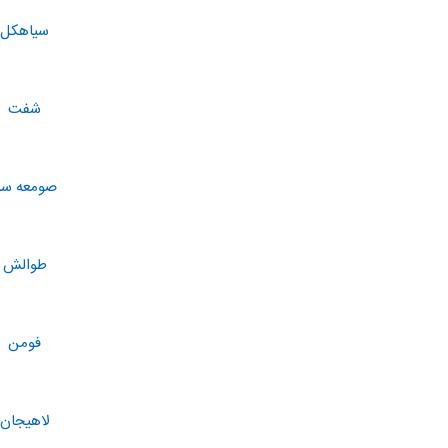
سیاهكل
شفت
صومعه سر
طوالش
فومن
لاهیجان