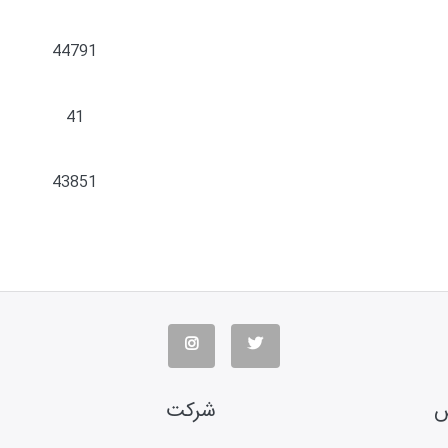
44791
41
43851
س
شرکت