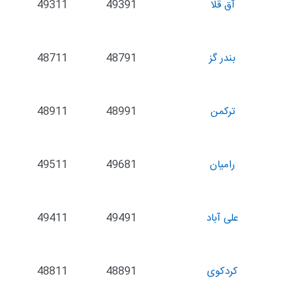
آق قلا
49391
49311
بندر گز
48791
48711
تركمن
48991
48911
رامیان
49681
49511
علی آباد
49491
49411
كردكوی
48891
48811