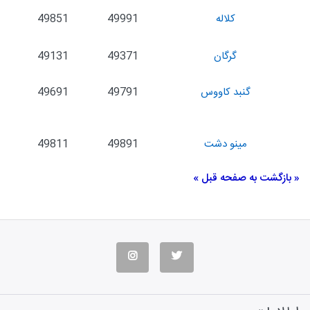
كلاله
49991
49851
گرگان
49371
49131
گنبد كاووس
49791
49691
مینو دشت
49891
49811
« بازگشت به صفحه قبل »