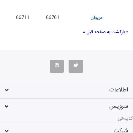
مریوان
66761
66711
« بازگشت به صفحه قبل »
اطلاعات
سرویس
کدپستی
شرکت