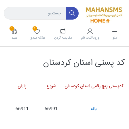
1
1
منو
ورود/ثبت نام
مقايسه كردن
علاقه مندی
سبد
کد پستی استان کردستان
کدپستی پنج رقمی استان کردستان
شروع
پایان
بانه
66991
66911