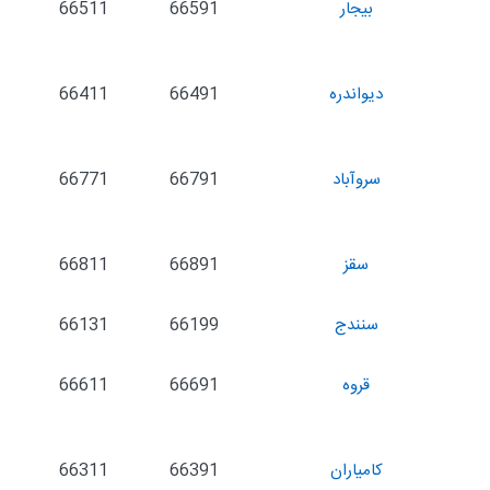
بیجار
66591
66511
دیواندره
66491
66411
سروآباد
66791
66771
سقز
66891
66811
سنندج
66199
66131
قروه
66691
66611
كامیاران
66391
66311