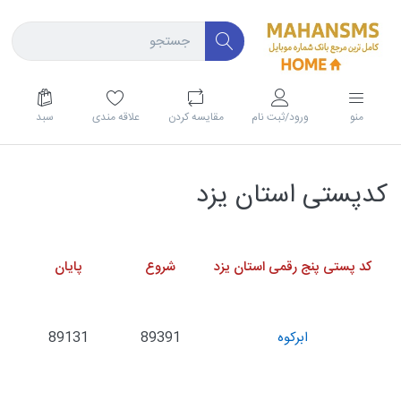
منو
ورود/ثبت نام
مقايسه كردن
علاقه مندی
سبد
کدپستی استان یزد
کد پستی پنج رقمی استان یزد
شروع
پایان
ابرکوه
89391
89131