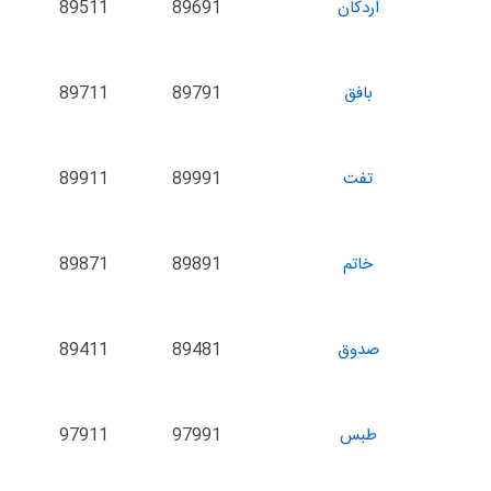
اردکان
89691
89511
بافق
89791
89711
تفت
89991
89911
خاتم
89891
89871
صدوق
89481
89411
طبس
97991
97911