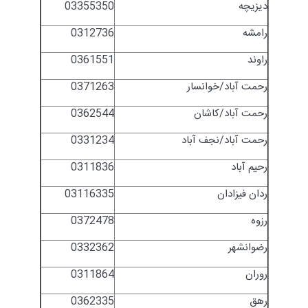
دیزیچه
03355350
رامشه
0312736
راوند
0361551
رحمت آباد/خوانسار
0371263
رحمت آباد/کاشان
0362544
رحمت آباد/نجف آباد
0331234
رحیم آباد
0311836
ردان فیزادان
03116335
رزوه
0372478
رضوانشهر
0332362
روران
0311864
رهق
0362335