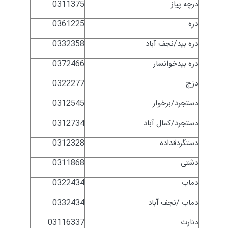
درچه پیاز
0311375
دره
0361225
دره بید/نجف آباد
0332358
دره بیدخوانسار
0372466
دزج
0322277
دستجرد/برخوار
0312545
دستجرد/کمال آباد
0312734
دستگردقداده
0312328
دشتی
0311868
دماب
0322434
دماب /نجف آباد
0332434
دنارت
03116337