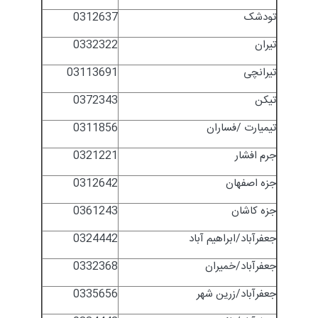
تودشک
0312637
تیران
0332322
تیرانچی
03113691
تیکن
0372343
تیمیارت /فساران
0311856
جرم افشار
0321221
جزه اصفهان
0312642
جزه کاشان
0361243
جعفرآباد/ابراهیم آباد
0324442
جعفرآباد/خمیران
0332368
جعفرآباد/زرین شهر
0335656