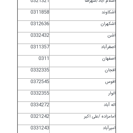
اسلام آباد/شهرضا
0321321
اشکاوند
0311858
اشکهران
0312636
اشن
0332432
اصغرآباد
0311357
اصفهان
0311
افجان
0332335
افوس
0372545
الوار
0332355
اله آباد
0334272
امامزاده /علی اکبر
0321242
امیرآباد
0331243