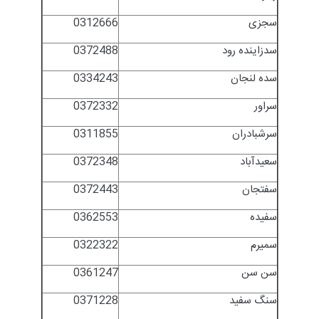
سجزی
0312666
سدزاینده رود
0372488
سده لنجان
0334243
سراور
0372332
سرشبادران
0311855
سعیدآباد
0372348
سفتجان
0372443
سفیده
0362553
سمیرم
0322322
سن سن
0361247
سنگ سفید
0371228