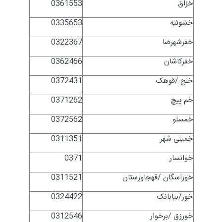
خزاق
0361553
خشوئیه
0335653
خفرشهرضا
0322367
خفرکاشان
0362466
خلج /قوهک
0372431
خم پیچ
0371262
خمسلو
0372562
خمینی شهر
0311351
خوانسار
0371
خوراسگان /قهجاورستان
0311521
خور/بیابانک
0324422
خورزق /برخوار
0312546