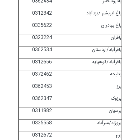
بادرودنطنز
0362434
باغ ابریشم /یزدآباد
0312342
باغ بهادران
0335622
بافران
0323224
باقرآباد/اردستان
0362534
باقرآباد/کوهپایه
0312656
بتلیجه
0372462
برز
0362453
برزوک
0362347
برسیان
0311882
بروزاد/میرآباد
0335558
بزم
0312672