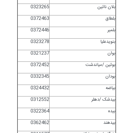
بلان نائین
0323265
بلطاق
0372463
بلمیر
0372446
بنویدعلیا
0323278
بوان
0321237
بوئین /میاندشت
0372452
بودان
0332345
بیاضه
0324432
بیدشک /دهلر
0312552
بیده
0322364
بیدهند
0362462