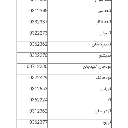
قلعه میر
0312345
قلعه ناظر
0332337
قمبوان
0322273
قمصرکاشان
0362362
قمیشلو
0322276
قودجان /تیدجان
03712236
قودجانک
0372429
قورتان
0312653
قه
0362224
قهدریجان
0312362
قهرود
0362377