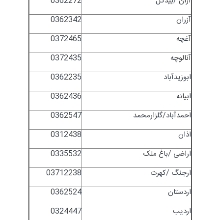
آران /بیدگل
0362272
آزران
0362342
آغچه
0372465
آنالوچه
0372435
ابوزیدآباد
0362235
ابیانه
0362436
احمدآباد/گلزارمحمد
0362547
اذان
0312438
اراضی /باغ ملک
0335532
ارجنگ /کهرت
03712238
اردستان
0362524
اردیب
0324447