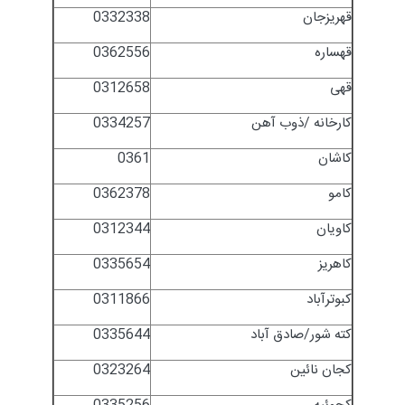
قهریزجان
0332338
قهساره
0362556
قهی
0312658
کارخانه /ذوب آهن
0334257
کاشان
0361
کامو
0362378
کاویان
0312344
کاهریز
0335654
کبوترآباد
0311866
کته شور/صادق آباد
0335644
کجان نائین
0323264