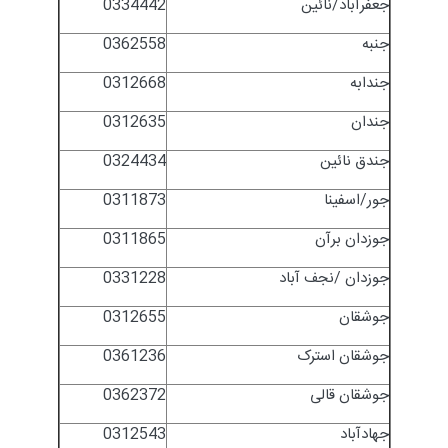
جعفرآباد/نائین
0334442
جنبه
0362558
جندابه
0312668
جندان
0312635
جندق نائین
0324434
جور/اسفینا
0311873
جوزدان برآن
0311865
جوزدان /نجف آباد
0331228
جوشقان
0312655
جوشقان استرک
0361236
جوشقان قالی
0362372
جهادآباد
0312543