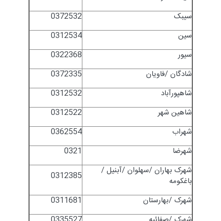
سیبک
0372532
سین
0312534
سیور
0322368
شادگان /فاویان
0372335
شاهپورآباد
0312532
شاهین شهر
0312522
شهراب
0362554
شهرضا
0321
شهرک بهاران /سهلوان /آبنیل /
0312385
باغکومه
شهرک /بهارستان
0311681
شهرک /صفائیه
0335527