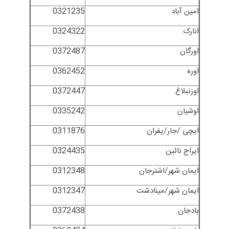
امین آباد
0321235
انارک
0324322
اورگان
0372487
اوره
0362452
اوزنبلاغ
0372447
اوشیان
0335242
ایچی /جار/یفران
0311876
ایراج نائین
0324435
ایمان شهر/اشترجان
0312348
ایمان شهر/مینادشت
0312347
بادجان
0372438