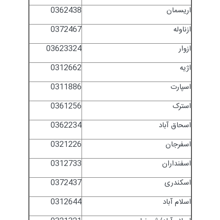
اریسمان
0362438
ازناوله
0372467
ازوار
03623324
اژیه
0312662
اسپارت
0311886
استرک
0361256
اسحاق آباد
0362234
اسفرجان
0321226
اسفنداران
0312733
اسکندری
0372437
اسلام آباد
0312644