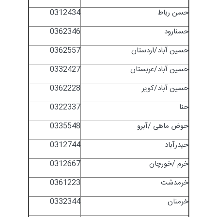
حسن رباط
0312434
حسنارود
0362346
حسین آباد/اردستان
0362557
حسین آباد/عربستان
0332427
حسین آباد/کویر
0362228
حنا
0322337
حوض ماهی /آبرو
0335548
حیدرآباد
0312744
خرم /خورچان
0312667
خرمدشت
0361223
خرمنان
0332344