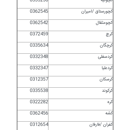
کچوئیه
0335256
کچورستاق /امیران
0362545
کچومثقال
0362542
کرچ
0372459
کرچگان
0335634
کردسفلی
0332348
کردعلیا
0332347
کرسکان
0312357
کرکوند
0335538
کره
0322282
کشه
0362456
کفران /فارفان
0312654