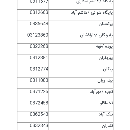
پایگاه /هشتم شکاری
0311577
پایگاه هوائی /هاشم آباد
0312663
پرکستان
0335648
پلارتگان /دارافشان
03123860
پوده /قهه
0322268
پیربکران
0312381
پیکان
0312774
پیله وران
0311883
تجره /مهرآباد
0371226
تخماقلو
0372458
تلک آباد
0362543
تندران
0332343