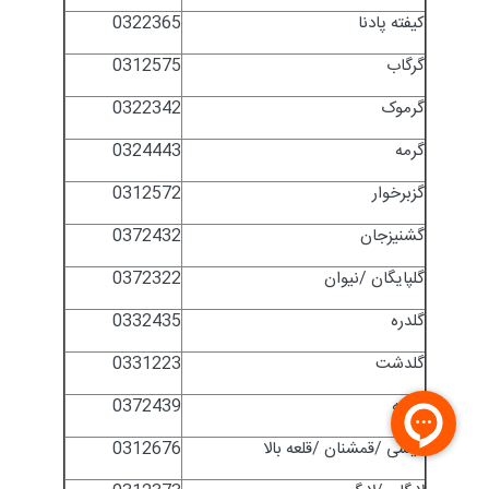
کیفته پادنا
0322365
گرگاب
0312575
گرموک
0322342
گرمه
0324443
گزبرخوار
0312572
گشنیزجان
0372432
گلپایگان /نیوان
0372322
گلدره
0332435
گلدشت
0331223
گنجه
0372439
گیشی /قمشنان /قلعه بالا
0312676