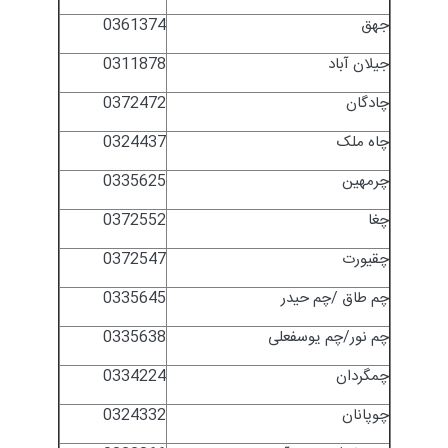
جهق
0361374
جیلان آباد
0311878
چادگان
0372472
چاه ملک
0324437
چرمهین
0335625
چغا
0372552
چقیورت
0372547
چم طاق /چم حیدر
0335645
چم نور/چم یوسفعلی
0335638
چمگردان
0334224
چوپانان
0324332