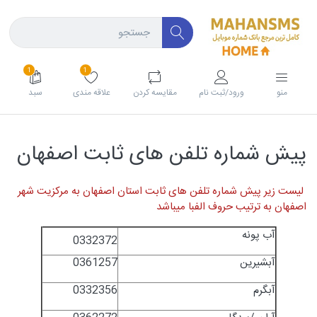
1
1
منو
ورود/ثبت نام
مقايسه كردن
علاقه مندی
سبد
پیش شماره تلفن های ثابت اصفهان
لیست زیر پیش شماره تلفن های ثابت استان اصفهان به مرکزیت شهر
اصفهان به ترتیب حروف الفبا میباشد
آب پونه
0332372
آبشیرین
0361257
آبگرم
0332356