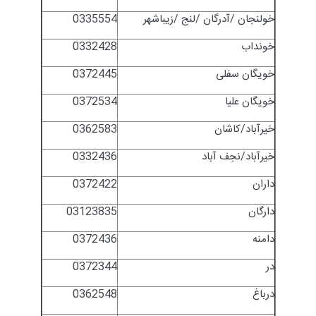
خولنجان /آدرگان /لنج /زیباشهر
0335554
خونداب
0332428
خویگان سفلی
0372445
خویگان علیا
0372534
خیرآباد/کاشان
0362583
خیرآباد/نجف آباد
0332436
داران
0372422
دارگان
03123835
دامنه
0372436
در
0372344
درباغ
0362548