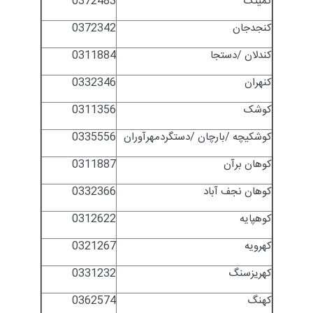
کمیتک
0372483
کنجدجان
0372342
کندلان /دستجا
0311884
کنهران
0332346
کوشک
0311356
کوشکیچه /بارچان /دستگردمهرآوران
0335556
کوهان برآن
0311887
کوهان نجف آباد
0332366
کوهپایه
0312622
کهرویه
0321267
کهریزسنگ
0331232
کهنگ
0362574