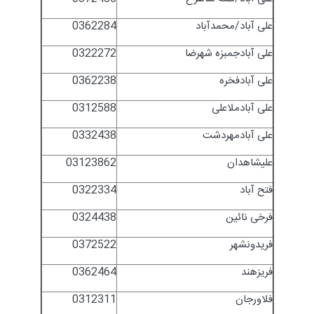
علی آباد/محمدآباد
0362284
علی آبادجمبزه شهرضا
0322272
علی آبادفخره
0362238
علی آبادملاعلی
0312588
علی آبادمهردشت
0332438
علیشاهدان
03123862
فتح آباد
0322334
فرخی نائین
0324438
فریدونشهر
0372522
فریزهند
0362464
فلاورجان
0312311