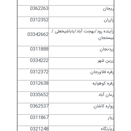
ریجان
0362263
زازران
0312352
زاینده رود/بهجت آباد/باباشیخعلی /
03342662
بیستجان
زردنجان
0311888
زرین شهر
0334222
زفره فلاورجان
0312372
زفره کوهپایه
0312638
زمان آباد
0335652
زواره کاشان
0362537
زیار
0311867
زیارتگاه
0321248