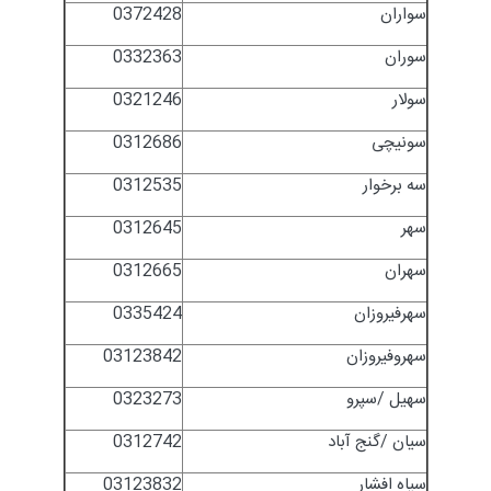
سواران
0372428
سوران
0332363
سولار
0321246
سونیچی
0312686
سه برخوار
0312535
سهر
0312645
سهران
0312665
سهرفیروزان
0335424
سهروفیروزان
03123842
سهیل /سپرو
0323273
سیان /گنج آباد
0312742
سیاه افشار
03123832