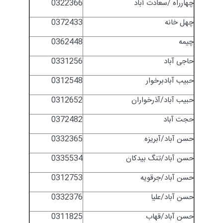
چهارراه /سعادت آباد
0322366
چهل خانه
0372433
چیمه
0362448
حاجی آباد
0331256
حبیب آبادبرخوار
0312548
حبیب آباد/آذرخواران
0312652
حجت آباد
0372482
حسن آباد/آبریزه
0332365
حسن آباد/تنگ بیدکان
0335534
حسن آباد/جرقویه
0312753
حسن آباد/علیا
0332376
حسن آباد/قهاب
0311825