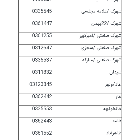
شهرک /علامه مجلسی
0335545
شهرک /22بهمن
0361447
شهرک صنعتی /امیرکبیر
0361255
شهرک صنعتی /سجزی
0312647
شهرک صنعتی /مبارکه
0335537
شیدان
0311832
طاد/ونهر
03123845
طار
0362442
طالخونچه
0335553
طامه
0362443
طاهرآباد
0361552