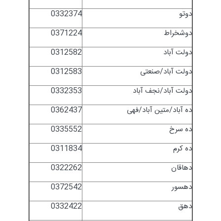
دوتو
0332374
دوشخراط
0371224
دولت آباد
0312582
دولت آباد/صنعتی
0312583
دولت آباد/نجف آباد
0332353
ده آباد/متین آباد/فهی
0362437
ده سرخ
0335552
ده کرم
0311834
دهاقان
0322262
دهسور
0372542
دهق
0332422