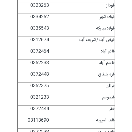
فوداز
0323263
فولادشهر
0334262
فولادمبارکه
0335543
فیض آباد/شریف آباد
0312674
قائم آباد
0372464
قاسم آباد
0362233
قره بلطاق
0372448
قزاآن
0362375
قصرچم
0321233
قفر
0372444
قلعه امیریه
03113690
قلعه سرخ
0372538