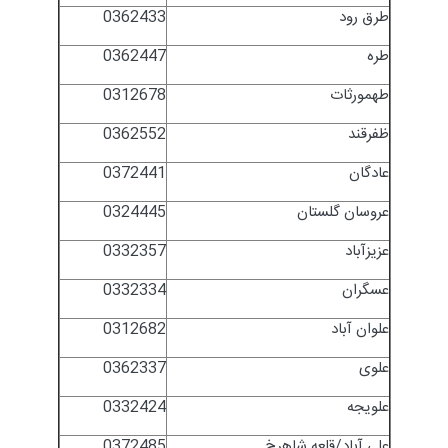
طرق رود
0362433
طره
0362447
طهمورثات
0312678
ظفرقند
0362552
عادگان
0372441
عروسان گلستان
0324445
عزیزآباد
0332357
عسگران
0332334
علوان آباد
0312682
علوی
0362337
علویجه
0332424
علی آباد/قلعه شاهرخ
0372485