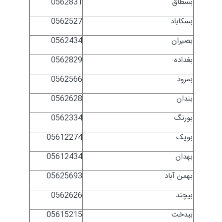
بسطاق
0562831
بسکاباد
0562527
بصیران
0562434
بغداده
0562829
بمرود
0562566
بندان
0562628
بورنگ
0562334
بویک
05612274
بهدان
05612434
بهمن آباد
05625693
بیچند
0562626
بیدخت
05615215