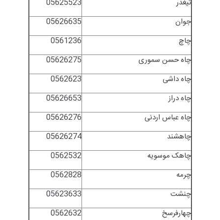
تیغدر
05625523
جوان
05626635
چاچ
0561236
چاه حسن سموری
05626275
چاه داشی
0562623
چاه دراز
05626653
چاه عباس اردنی
05626276
چاهشند
05626274
چاهک موسویه
0562532
چرمه
0562828
چنشت
05623633
چهارفرسخ
0562632