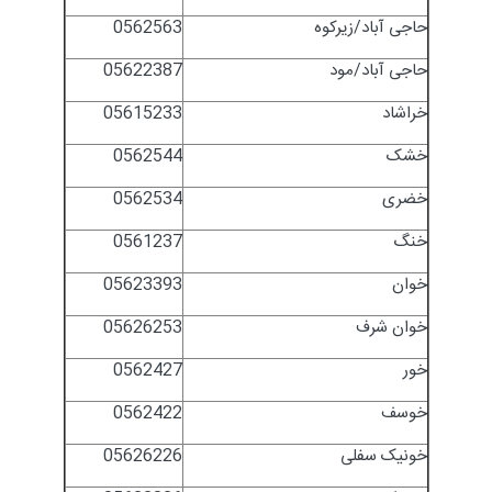
حاجی آباد/زیرکوه
0562563
حاجی آباد/مود
05622387
خراشاد
05615233
خشک
0562544
خضری
0562534
خنگ
0561237
خوان
05623393
خوان شرف
05626253
خور
0562427
خوسف
0562422
خونیک سفلی
05626226