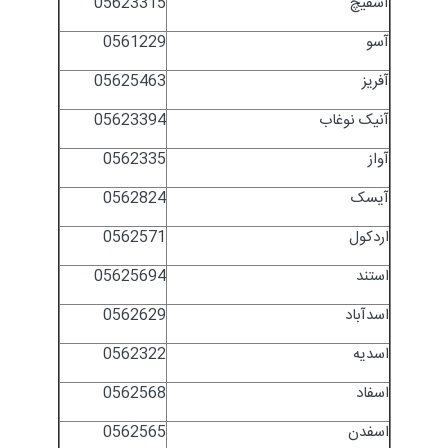
آسفیچ
05623315
آسو
0561229
آفریز
05625463
آنیک نوغاب
05623394
آواز
0562335
آیسک
0562824
اردکول
0562571
استند
05625694
اسدآباد
0562629
اسدیه
0562322
اسفاد
0562568
اسفدن
0562565