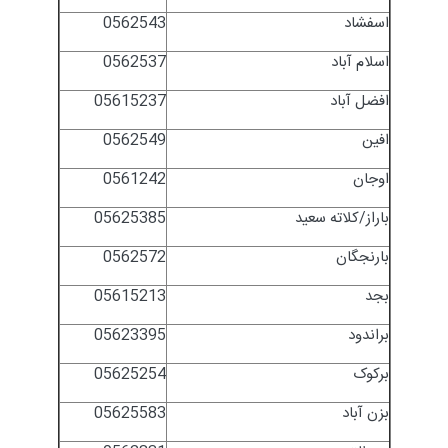
اسفشاد
0562543
اسلام آباد
0562537
افضل آباد
05615237
افین
0562549
اوجان
0561242
باراز/کلاته سعید
05625385
بارنجگان
0562572
بجد
05615213
براندود
05623395
برکوک
05625254
بزن آباد
05625583