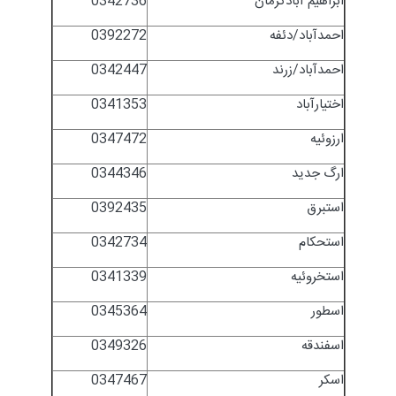
ابراهیم آبادکرمان
0342736
احمدآباد/دئفه
0392272
احمدآباد/زرند
0342447
اختیارآباد
0341353
ارزوئیه
0347472
ارگ جدید
0344346
استبرق
0392435
استحکام
0342734
استخروئیه
0341339
اسطور
0345364
اسفندقه
0349326
اسکر
0347467