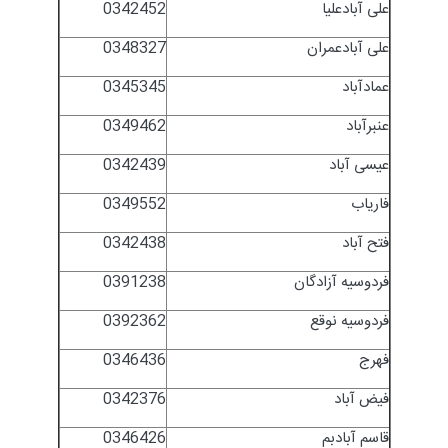
علی آبادعلیا
0342452
علی آبادعمران
0348327
عمادآباد
0345345
عنبرآباد
0349462
عیسی آباد
0342439
فاریاب
0349552
فتح آباد
0342438
فردوسیه آزادگان
0391238
فردوسیه نوقع
0392362
فهرج
0346436
فیض آباد
0342376
قاسم آبادبم
0346426