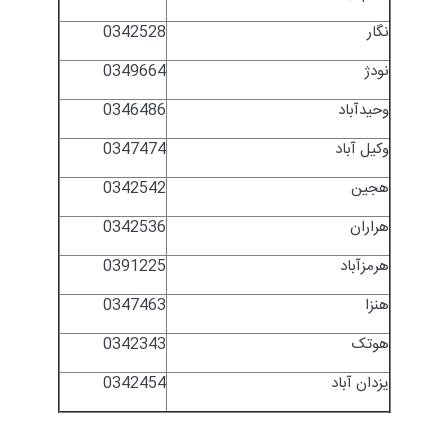
نگار
0342528
نودژ
0349664
وحیدآباد
0346486
وکیل آباد
0347474
هجین
0342542
هراران
0342536
هرمزآباد
0391225
هنزا
0347463
هوتک
0342343
یزدان آباد
0342454