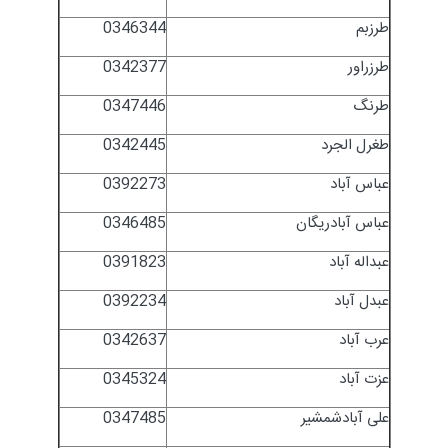
طرزبم
0346344
طرزراور
0342377
طرنگ
0347446
طغرل الجرد
0342445
عباس آباد
0392273
عباس آبادریگان
0346485
عبداله آباد
0391823
عبدل آباد
0392234
عرب آباد
0342637
عزت آباد
0345324
علی آبادشمشیر
0347485