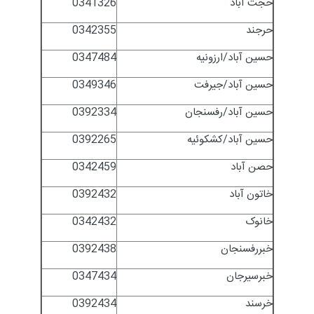
حجت آباد
0341326
حرجند
0342355
حسین آباد/ارزونیه
0347484
حسین آباد/جیرفت
0349346
حسین آباد/رفسنجان
0392334
حسین آباد/کشکوئیه
0392265
حصن آباد
0342459
خاتون آباد
0392432
خانوک
0342432
خبررفسنجان
0392438
خبرسیرجان
0347434
خرسند
0392434