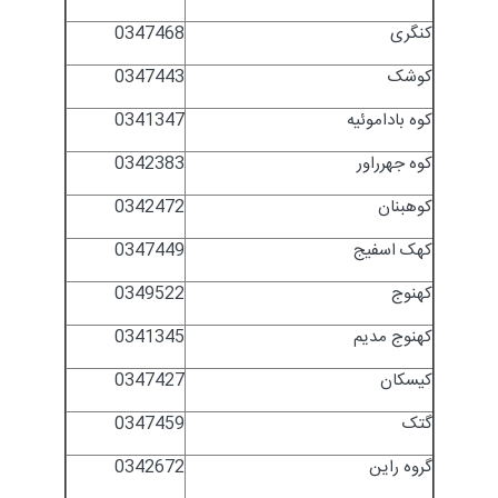
کنگری
0347468
کوشک
0347443
کوه باداموئیه
0341347
کوه جهرراور
0342383
کوهبنان
0342472
کهک اسفیج
0347449
کهنوج
0349522
کهنوج مدیم
0341345
کیسکان
0347427
گتک
0347459
گروه راین
0342672