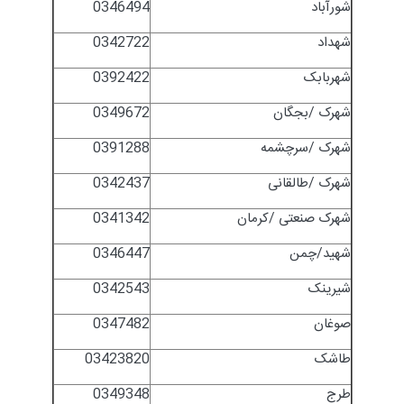
شورآباد
0346494
شهداد
0342722
شهربابک
0392422
شهرک /بجگان
0349672
شهرک /سرچشمه
0391288
شهرک /طالقانی
0342437
شهرک صنعتی /کرمان
0341342
شهید/چمن
0346447
شیرینک
0342543
صوغان
0347482
طاشک
03423820
طرج
0349348