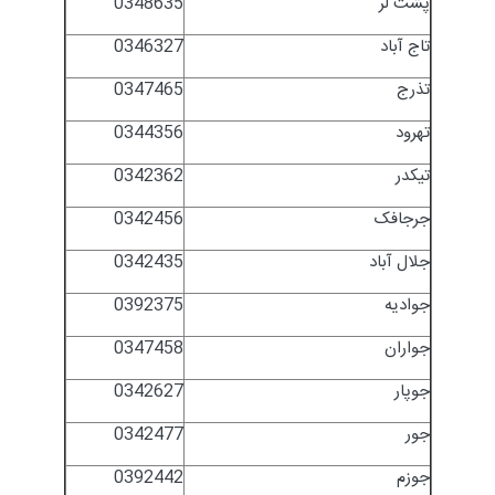
پشت لر
0348635
تاج آباد
0346327
تذرج
0347465
تهرود
0344356
تیکدر
0342362
جرجافک
0342456
جلال آباد
0342435
جوادیه
0392375
جواران
0347458
جوپار
0342627
جور
0342477
جوزم
0392442