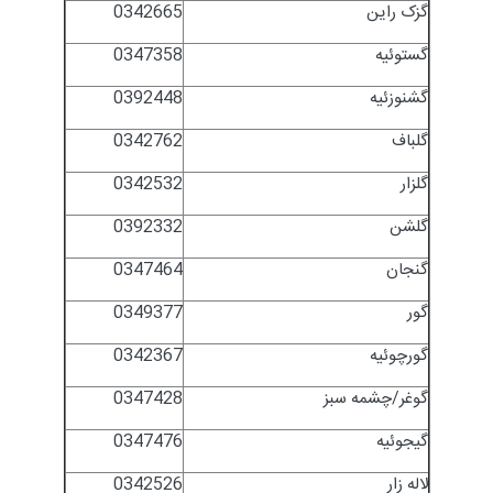
گزک راین
0342665
گستوئیه
0347358
گشنوزئیه
0392448
گلباف
0342762
گلزار
0342532
گلشن
0392332
گنجان
0347464
گور
0349377
گورچوئیه
0342367
گوغر/چشمه سبز
0347428
گیجوئیه
0347476
لاله زار
0342526