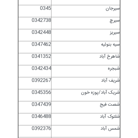
سیرجان
0345
سیرچ
0342738
سیریز
0342448
سیه بنوئیه
0347462
شاهرخ آباد
0341352
شبجره
0342434
شریف آباد
0392267
شریک آباد/پوزه خون
0345356
شصت فیج
0347439
شلتوک آباد
0346488
شمس آباد
0392376