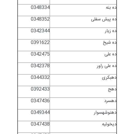
ده بنه
0348334
ده پیش سفلی
0348352
ده زیار
0342344
ده شیخ
0391622
ده علی
0342475
ده علی راور
0342378
دهبکری
0344332
دهج
0392433
دهسرد
0347436
دهنوشهسوار
0349344
دیخوئیه
0347438