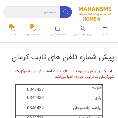
1
1
منو
ورود/ثبت نام
مقايسه كردن
علاقه مندی
سبد
پیش شماره تلفن های ثابت کرمان
لیست زیر پیش شماره تلفن های ثابت استان کرمان به مرکزیت
شهرکرمان به ترتیب حروف
ا
لفبا میباشد.
آهوئیه
0347437
ابارق
0344338
ابراهیم آبادسیرجان
0346432