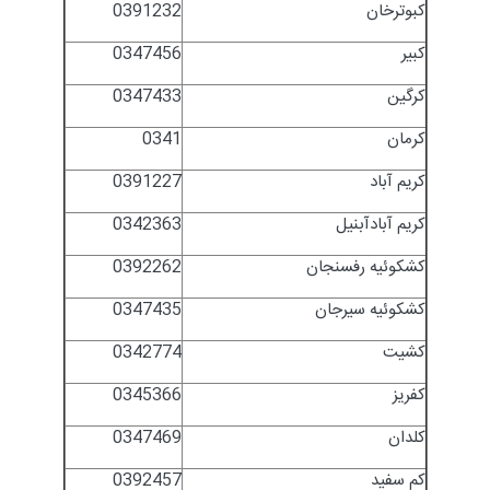
کبوترخان
0391232
کبیر
0347456
کرگین
0347433
کرمان
0341
کریم آباد
0391227
کریم آبادآبنیل
0342363
کشکوئیه رفسنجان
0392262
کشکوئیه سیرجان
0347435
کشیت
0342774
کفریز
0345366
کلدان
0347469
کم سفید
0392457