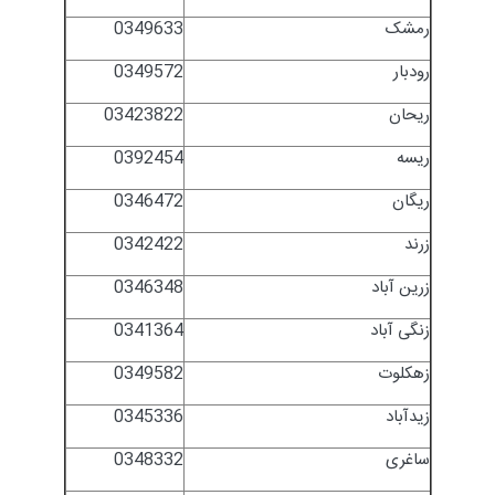
رمشک
0349633
رودبار
0349572
ریحان
03423822
ریسه
0392454
ریگان
0346472
زرند
0342422
زرین آباد
0346348
زنگی آباد
0341364
زهکلوت
0349582
زیدآباد
0345336
ساغری
0348332