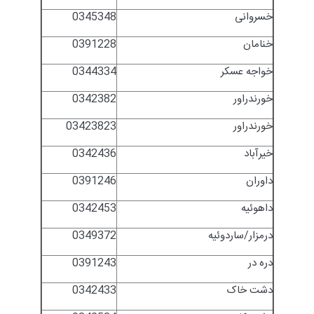
خسروانی
0345348
خنامان
0391228
خواجه عسکر
0344334
خورندراور
0342382
خورندراور
03423823
خیرآباد
0342436
داوران
0391246
داهوئیه
0342453
درمزار/ساردوئیه
0349372
دره در
0391243
دشت خاک
0342433