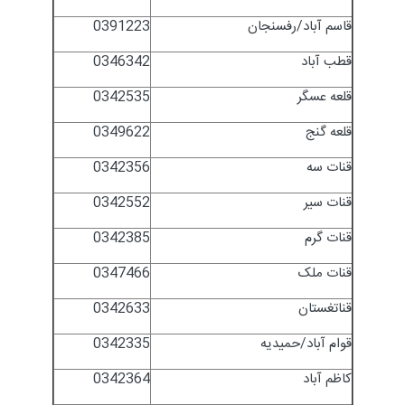
قاسم آباد/رفسنجان
0391223
قطب آباد
0346342
قلعه عسگر
0342535
قلعه گنج
0349622
قنات سه
0342356
قنات سیر
0342552
قنات گرم
0342385
قنات ملک
0347466
قناتغستان
0342633
قوام آباد/حمیدیه
0342335
کاظم آباد
0342364