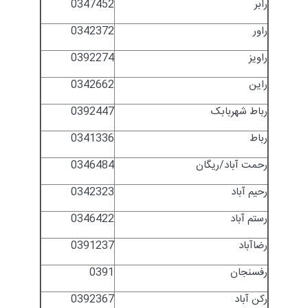
رابر
0347452
راور
0342372
راویز
0392274
راین
0342662
رباط شهربابک
0392447
رباط
0341336
رحمت آباد/ریگان
0346484
رحیم آباد
0342323
رستم آباد
0346422
رضاآباد
0391237
رفسنجان
0391
رکن آباد
0392367