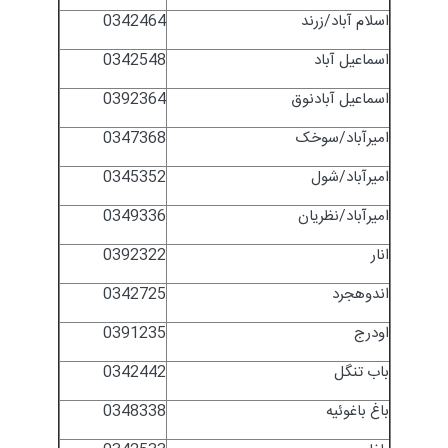
اسلام آباد/زرند
0342464
اسماعیل آباد
0342548
اسماعیل آبادنوق
0392364
امیرآباد/سوخک
0347368
امیرآباد/شول
0345352
امیرآباد/نظریان
0349336
انار
0392322
اندوهجرد
0342725
اودرج
0391235
باب تنگل
0342442
باغ باغوئیه
0348338