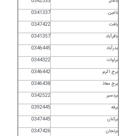
باغابر
0342533
باغین
0341337
بافت
0347422
باقرآباد
0341357
بدرآباد
0346445
براوات
0344322
برج اکرم
0346442
برج معاذ
0346438
بردسیر
0342522
برفه
0392445
برکنان
0347445
بزنجان
0347426