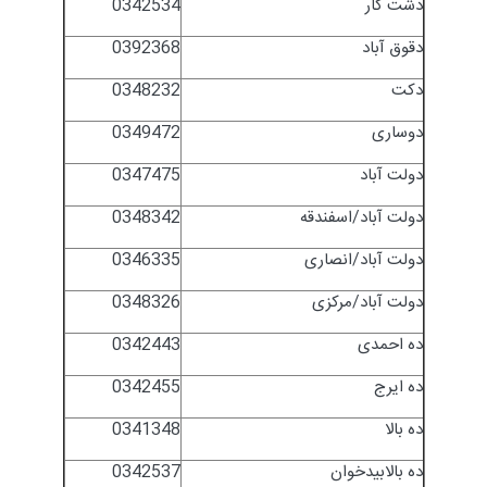
دشت کار
0342534
دقوق آباد
0392368
دکت
0348232
دوساری
0349472
دولت آباد
0347475
دولت آباد/اسفندقه
0348342
دولت آباد/انصاری
0346335
دولت آباد/مرکزی
0348326
ده احمدی
0342443
ده ایرج
0342455
ده بالا
0341348
ده بالابیدخوان
0342537