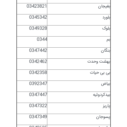
بغیجان
03423821
بلورد
0345342
بلوک
0349328
بم
0344
بنگان
0347442
بهشت وحدت
0342462
بی بی حیات
0342358
بیاض
0392347
بیدکردوئیه
0347447
پاریز
0347322
پسوجان
0347349