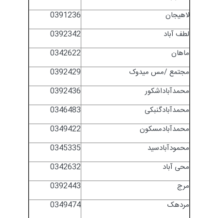
لاهیجان
0391236
لطف آباد
0392342
ماهان
0342622
مجتمع /مس میدوک
0392429
محمدآباداشکور
0392436
محمدآبادگنبکی
0346483
محمدآبادمسکون
0349422
محمودآبادسید
0345335
محی آباد
0342632
مرج
0392443
مردهک
0349474