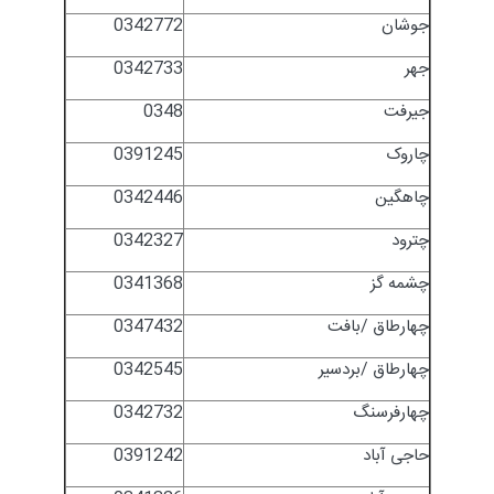
جوشان
0342772
جهر
0342733
جیرفت
0348
چاروک
0391245
چاهگین
0342446
چترود
0342327
چشمه گز
0341368
چهارطاق /بافت
0347432
چهارطاق /بردسیر
0342545
چهارفرسنگ
0342732
حاجی آباد
0391242