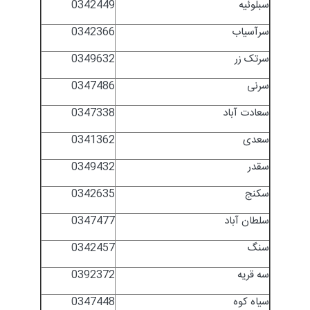
سبلوئیه
0342449
سرآسیاب
0342366
سرتک زر
0349632
سرنی
0347486
سعادت آباد
0347338
سعدی
0341362
سقدر
0349432
سکنج
0342635
سلطان آباد
0347477
سنگ
0342457
سه قریه
0392372
سیاه کوه
0347448