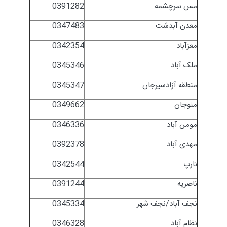
مس سرچشمه
0391282
معدن آبدشت
0347483
معزآباد
0342354
ملک آباد
0345346
منطقه آزادسیرجان
0345347
منوجان
0349662
مومن آباد
0346336
مهدی آباد
0392378
نارپ
0342544
ناصریه
0391244
نجف آباد/نجف شهر
0345334
نظام آباد
0346328