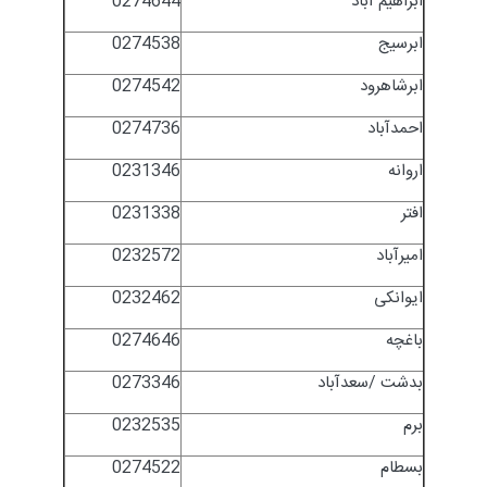
ابراهیم آباد
0274644
ابرسیج
0274538
ابرشاهرود
0274542
احمدآباد
0274736
اروانه
0231346
افتر
0231338
امیرآباد
0232572
ایوانکی
0232462
باغچه
0274646
بدشت /سعدآباد
0273346
برم
0232535
بسطام
0274522