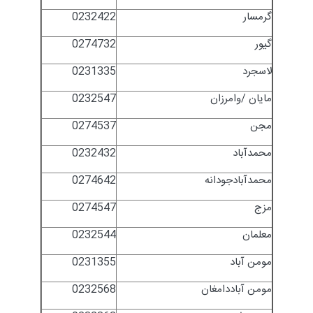
گرمسار
0232422
گیور
0274732
لاسجرد
0231335
مایان /وامرزان
0232547
مجن
0274537
محمدآباد
0232432
محمدآبادجودانه
0274642
مزج
0274547
معلمان
0232544
مومن آباد
0231355
مومن آباددامغان
0232568