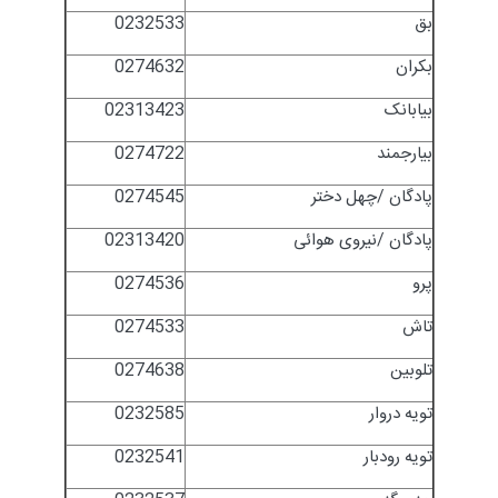
بق
0232533
بکران
0274632
بیابانک
02313423
بیارجمند
0274722
پادگان /چهل دختر
0274545
پادگان /نیروی هوائی
02313420
پرو
0274536
تاش
0274533
تلوبین
0274638
تویه دروار
0232585
تویه رودبار
0232541