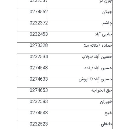
جزن گز
0232537
جیلان
0274552
چاشم
0232372
حاجی آباد
0232453
حداده /کلاته ملا
0273328
حسین آباد/دولاب
0232534
حسین آباد/زنده
0274548
حسین آباد/کالپوش
0274633
حق الخواجه
0274653
خورزان
0232583
خیج
0274543
دامغان
0232523