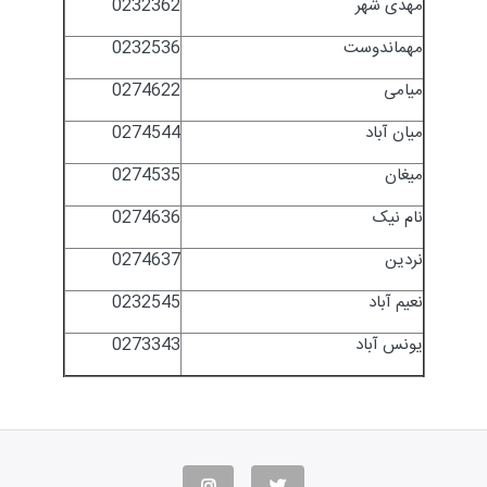
مهدی شهر
0232362
مهماندوست
0232536
میامی
0274622
میان آباد
0274544
میغان
0274535
نام نیک
0274636
نردین
0274637
نعیم آباد
0232545
یونس آباد
0273343