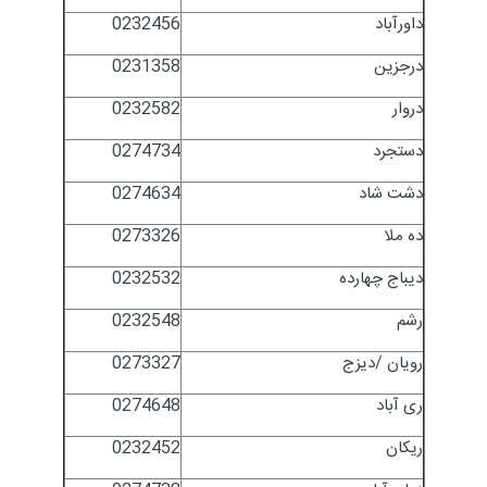
داورآباد
0232456
درجزین
0231358
دروار
0232582
دستجرد
0274734
دشت شاد
0274634
ده ملا
0273326
دیباج چهارده
0232532
رشم
0232548
رویان /دیزج
0273327
ری آباد
0274648
ریکان
0232452