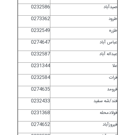
صیدآباد
0232586
طرود
0273362
طزره
0232549
عباس آباد
0274647
عبداله آباد
0232587
علا
0231344
فرات
0232584
فرومد
0274635
فند/شه سفید
0232433
فولادمحله
0231368
فیروزآباد
0274652