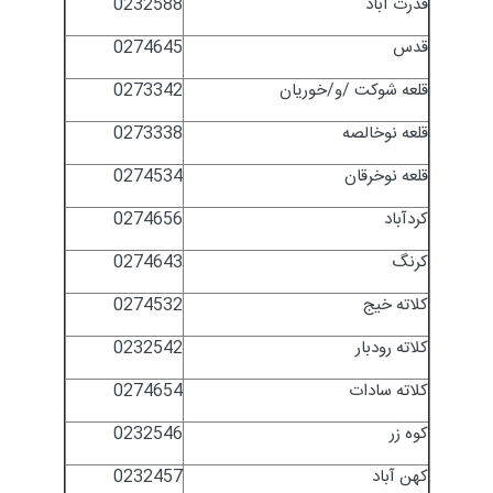
قدرت آباد
0232588
قدس
0274645
قلعه شوکت /و/خوریان
0273342
قلعه نوخالصه
0273338
قلعه نوخرقان
0274534
کردآباد
0274656
کرنگ
0274643
کلاته خیج
0274532
کلاته رودبار
0232542
کلاته سادات
0274654
کوه زر
0232546
کهن آباد
0232457