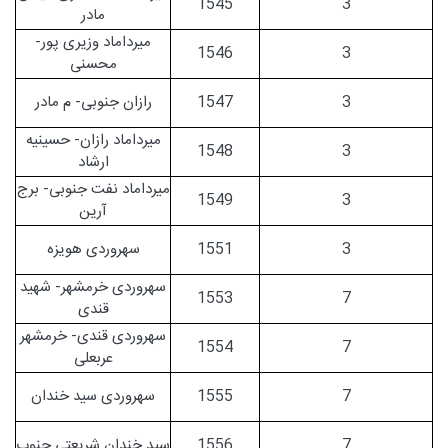
1545
3
مادر
میرداماد وزیری پور-
1546
3
محسنی
3
1547
رازان جنوبی- م مادر
میرداماد رازان- حسینیه
1548
3
ارشاد
میرداماد نفت جنوبی- برج
1549
3
آرین
3
1551
سهروردی هویزه
سهروردی خرمشهر- شهید
1553
7
قندی
سهروردی قندی- خرمشهر
1554
7
عربعلی
7
1555
سهروردی سید خندان
7
1556
سید خندان شریعتی جنوب