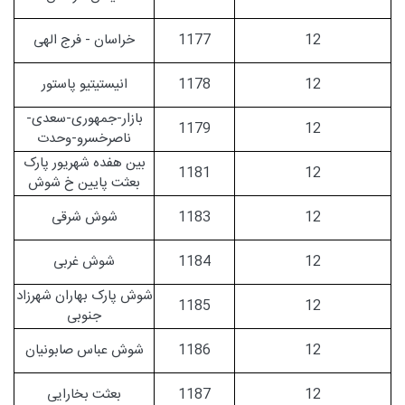
12
1177
خراسان - فرج الهی
12
1178
انیستیتیو پاستور
بازار-جمهوری-سعدی-
1179
12
ناصرخسرو-وحدت
بین هفده شهریور پارک
1181
12
بعثت پایین خ شوش
12
1183
شوش شرقی
12
1184
شوش غربی
شوش پارک بهاران شهرزاد
1185
12
جنوبی
12
1186
شوش عباس صابونیان
12
1187
بعثت بخارایی