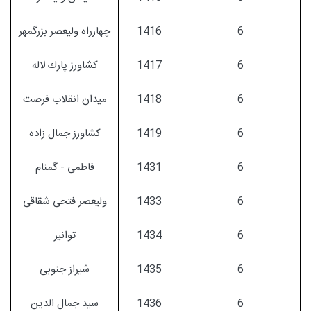
6
1416
چهارراه وليعصر بزرگمهر
6
1417
كشاورز پارك لاله
6
1418
ميدان انقلاب فرصت
6
1419
كشاورز جمال زاده
6
1431
فاطمی - گمنام
6
1433
ولیعصر فتحی شقاقی
6
1434
توانیر
6
1435
شیراز جنوبی
6
1436
سید جمال الدین