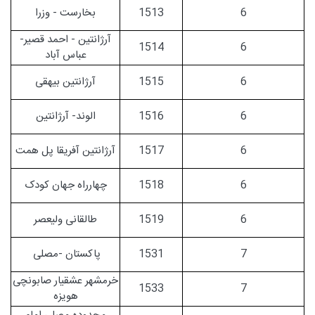
6
1513
بخارست - وزرا
آرژانتین - احمد قصیر-
1514
6
عباس آباد
6
1515
آرژانتین بیهقی
6
1516
الوند- آرژانتین
6
1517
آرژانتین آفریقا پل همت
6
1518
چهارراه جهان کودک
6
1519
طالقانی ولیعصر
7
1531
پاکستان -مصلی
خرمشهر عشقیار صابونچی
1533
7
هویزه