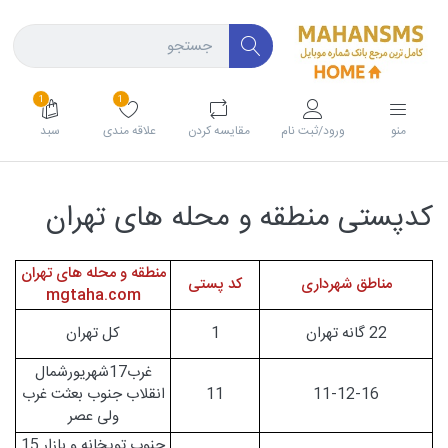
1
1
منو
ورود/ثبت نام
مقايسه كردن
علاقه مندی
سبد
کدپستی منطقه و محله های تهران
منطقه و محله های تهران
مناطق شهرداری
کد پستی
mgtaha.com
22 گانه تهران
1
کل تهران
غرب17شهریورشمال
11-12-16
11
انقلاب جنوب بعثت غرب
ولی عصر
جنوب توپخانه و بازار 15