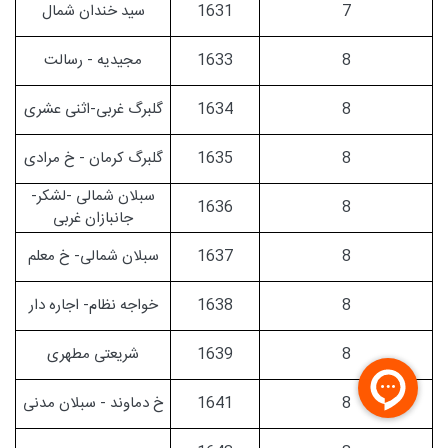
7
1631
سید خندان شمال
8
1633
مجیدیه - رسالت
8
1634
گلبرگ غربی-اثنی عشری
8
1635
گلبرگ کرمان - خ مرادی
سبلان شمالی -لشکر-
1636
8
جانبازان غربی
8
1637
سبلان شمالی- خ معلم
8
1638
خواجه نظام- اجاره دار
8
1639
شریعتی مطهری
8
1641
خ دماوند - سبلان مدنی