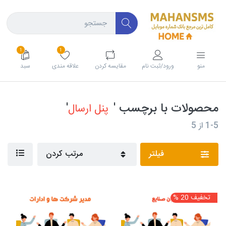
1
1
منو
ورود/ثبت نام
مقايسه كردن
علاقه مندی
سبد
محصولات با برچسب '
'
پنل ارسال
1-5
از
5
فیلتر
مرتب کردن
تخفیف 20 %