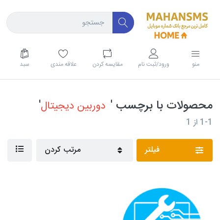
منو
ورود/ثبت نام
مقايسه كردن
علاقه مندی
سبد
محصولات با برچسب '
'
دوربین دیجیتال
1-1
از
1
فیلتر
مرتب کردن