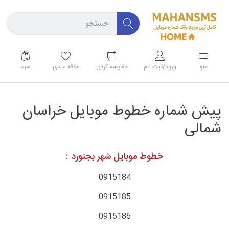
منو
ورود/ثبت نام
مقايسه كردن
علاقه مندی
سبد
پیش شماره خطوط موبایل خراسان
شمالی
خطوط موبایل شهر بجنورد :
0915184
0915185
0915186