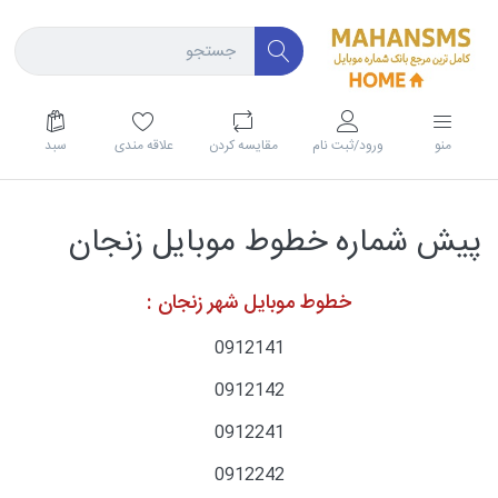
منو
ورود/ثبت نام
مقايسه كردن
علاقه مندی
سبد
پیش شماره خطوط موبایل زنجان
خطوط موبایل شهر زنجان :
0912141
0912142
0912241
0912242