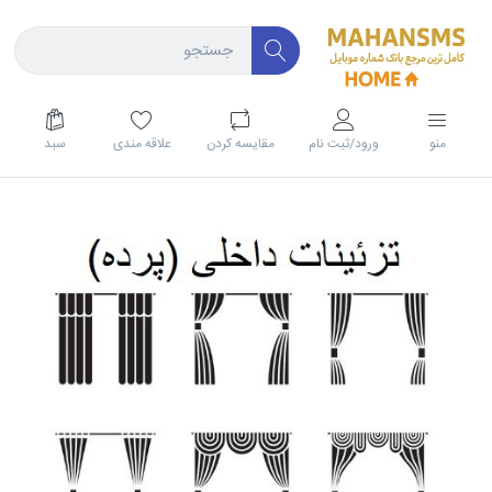
منو
ورود/ثبت نام
مقايسه كردن
علاقه مندی
سبد