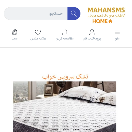
منو
ورود/ثبت نام
مقايسه كردن
علاقه مندی
سبد