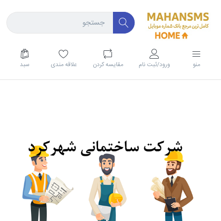
منو
ورود/ثبت نام
مقايسه كردن
علاقه مندی
سبد