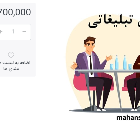
1,700,000 ر
اضافه به لیست عل
مندی ها