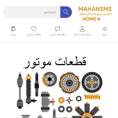
منو
ورود/ثبت نام
مقايسه كردن
علاقه مندی
سبد