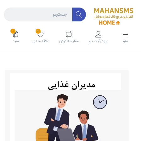
1
1
منو
ورود/ثبت نام
مقايسه كردن
علاقه مندی
سبد