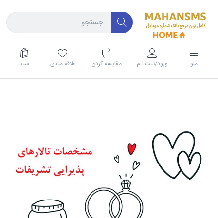
منو
ورود/ثبت نام
مقايسه كردن
علاقه مندی
سبد