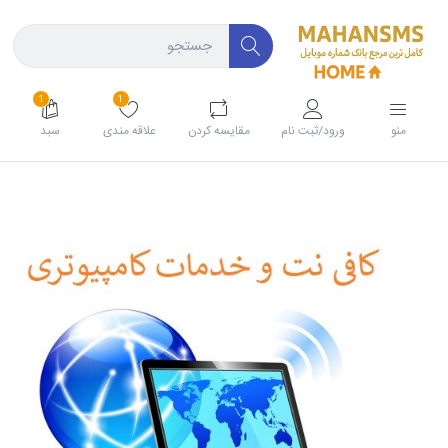
1
1
منو
ورود/ثبت نام
مقايسه كردن
علاقه مندی
سبد